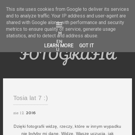
This site uses cookies from Google to deliver its services
and to analyze traffic. Your IP address and user-agent are
shared with Google along with performance and security
KATARZYNA
metrics to ensure quality of service, generate usage
statistics, and to detect and address abuse.
KACZMARCZYK
LEARN MORE
GOT IT
FOTOGRAFIA
Tosia lat 7 :)
2016
sie
12
Dzięki fotografii widzę, rzeczy, które w innym wypadku
nie byłyby mi dane. Widzę, Wasze uczucia, jak